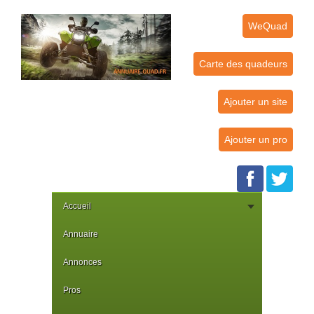
WeQuad
Carte des quadeurs
Ajouter un site
Ajouter un pro
Accueil
Annuaire
Annonces
Pros