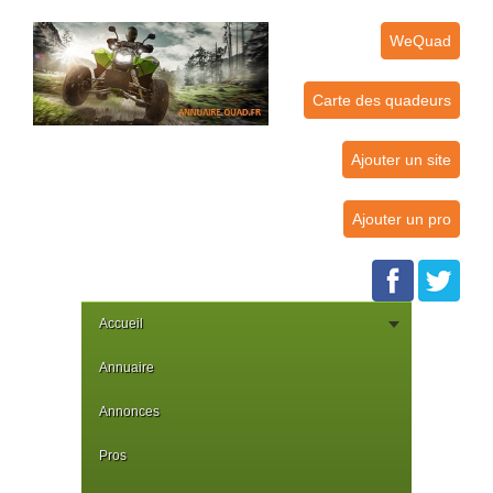
WeQuad
Carte des quadeurs
Ajouter un site
Ajouter un pro
Accueil
Annuaire
Annonces
Pros