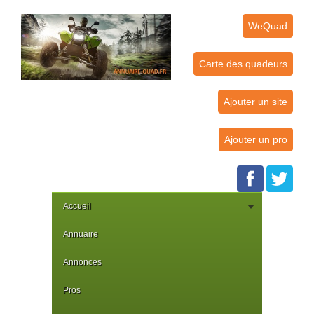
WeQuad
Carte des quadeurs
Ajouter un site
Ajouter un pro
Accueil
Annuaire
Annonces
Pros