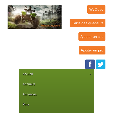
WeQuad
Carte des quadeurs
Ajouter un site
Ajouter un pro
Accueil
Annuaire
Annonces
Pros