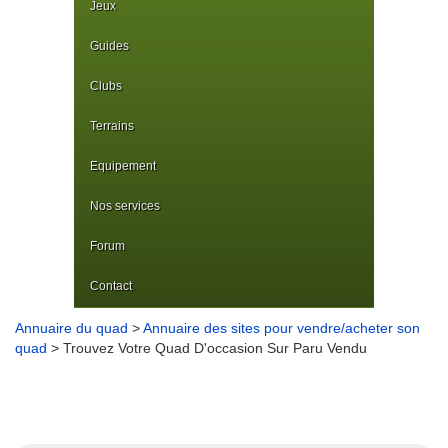
Jeux
Guides
Clubs
Terrains
Equipement
Nos services
Forum
Contact
Annuaire du quad
>
Annuaire des sites pour vendre/acheter son
quad
> Trouvez Votre Quad D'occasion Sur Paru Vendu