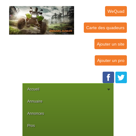
WeQuad
Carte des quadeurs
Ajouter un site
Ajouter un pro
Accueil
Annuaire
Annonces
Pros