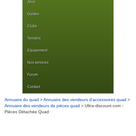
Jeux
Guides
Clubs
Terrains
Equipement
Nos services
Forum
Contact
Annuaire du quad
>
Annuaire des vendeurs d'accessoires quad
>
Annuaire des vendeurs de pièces quad
> Ultra-discount.com -
Pièces Détachée Quad