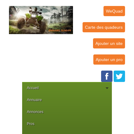
WeQuad
Carte des quadeurs
Ajouter un site
Ajouter un pro
Accueil
Annuaire
Annonces
Pros