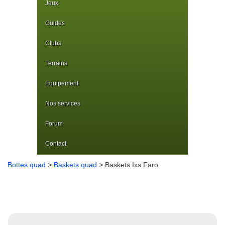
Jeux
Guides
Clubs
Terrains
Equipement
Nos services
Forum
Contact
Bottes quad
>
Baskets quad
> Baskets Ixs Faro