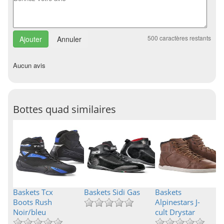
500
caractères restants
Annuler
Aucun avis
Bottes quad similaires
Baskets Tcx
Baskets Sidi Gas
Baskets
Boots Rush
Alpinestars J-
Noir/bleu
cult Drystar