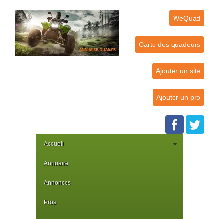
WeQuad
Carte des quadeurs
Ajouter un site
Ajouter un pro
Accueil
Annuaire
Annonces
Pros