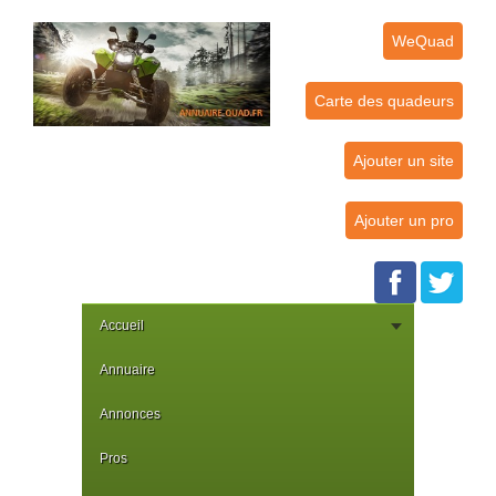
WeQuad
Carte des quadeurs
Ajouter un site
Ajouter un pro
Accueil
Annuaire
Annonces
Pros