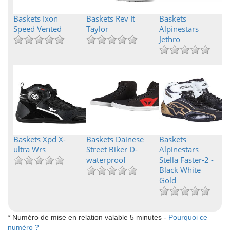
Baskets Ixon
Baskets Rev It
Baskets
Speed Vented
Taylor
Alpinestars
Jethro
Baskets Xpd X-
Baskets Dainese
Baskets
ultra Wrs
Street Biker D-
Alpinestars
waterproof
Stella Faster-2 -
Black White
Gold
* Numéro de mise en relation valable 5 minutes -
Pourquoi ce
numéro ?