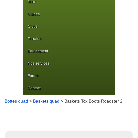
Jeux
Guides
Clubs
Terrains
Equipement
Nos services
Forum
Contact
Bottes quad
>
Baskets quad
> Baskets Tcx Boots Roadster 2