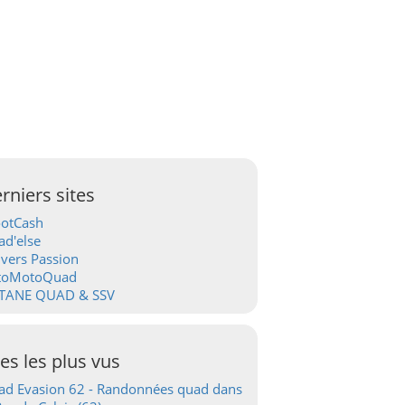
rniers sites
ootCash
d'else
vers Passion
toMotoQuad
TANE QUAD & SSV
tes les plus vus
d Evasion 62 - Randonnées quad dans