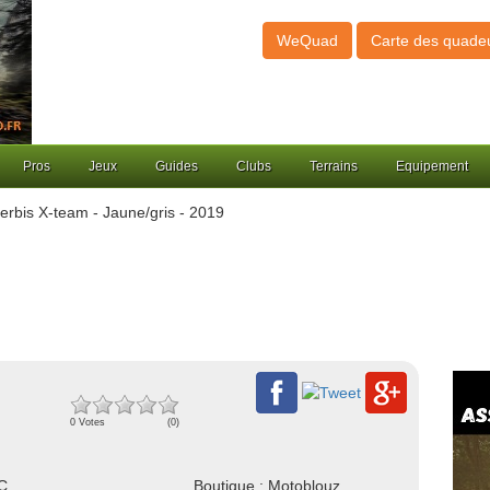
WeQuad
Carte des quade
Pros
Jeux
Guides
Clubs
Terrains
Equipement
erbis X-team - Jaune/gris - 2019
0 Votes
(0)
NC
Boutique : Motoblouz