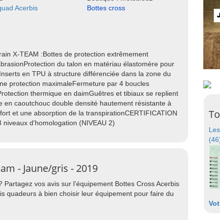
quad Acerbis
Bottes cross
rrain X-TEAM :Bottes de protection extrêmement
'abrasionProtection du talon en matériau élastomère pour
Inserts en TPU à structure différenciée dans la zone du
r une protection maximaleFermeture par 4 boucles
rotection thermique en daimGuêtres et tibiaux se replient
le en caoutchouc double densité hautement résistante à
To
nfort et une absorption de la transpirationCERTIFICATION
3 niveaux d'homologation (NIVEAU 2)
Les
(46
am - Jaune/gris - 2019
? Partagez vos avis sur l'équipement Bottes Cross Acerbis
is quadeurs à bien choisir leur équipement pour faire du
Vot