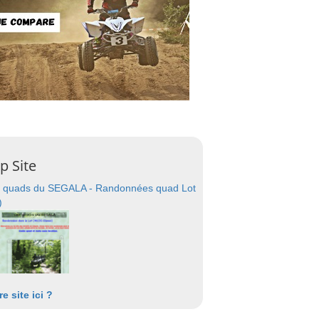
p Site
 quads du SEGALA - Randonnées quad Lot
)
re site ici ?