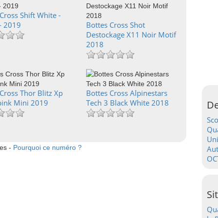
Cross Shift White -
- 2019
Bottes Cross Shot
Destockage X11 Noir Motif
2018
Cross Thor Blitz Xp
Bottes Cross Alpinestars
pink Mini 2019
Tech 3 Black White 2018
De
Sc
Qua
Uni
tes -
Pourquoi ce numéro ?
Au
OC
Si
Qua