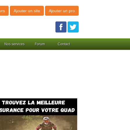
urs
Ajouter un site
Ajouter un pro
Nos services
Forum
Contact