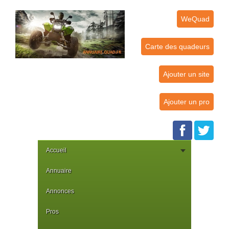
WeQuad
Carte des quadeurs
Ajouter un site
Ajouter un pro
Accueil
Annuaire
Annonces
Pros