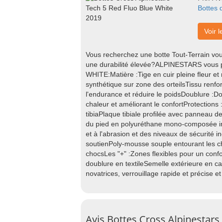
Bottes 
Voir l
Vous recherchez une botte Tout-Terrain vou
une durabilité élevée?ALPINESTARS vous
WHITE:Matière :Tige en cuir pleine fleur et
synthétique sur zone des orteilsTissu renf
l'endurance et réduire le poidsDoublure :D
chaleur et améliorant le confortProtections 
tibiaPlaque tibiale profilée avec panneau 
du pied en polyuréthane mono-composée in
et à l'abrasion et des niveaux de sécurité 
soutienPoly-mousse souple entourant les che
chocsLes "+" :Zones flexibles pour un conf
doublure en textileSemelle extérieure en 
novatrices, verrouillage rapide et précise e
Avis Bottes Cross Alpinestars