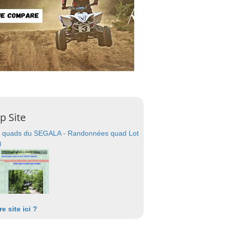
p Site
 quads du SEGALA - Randonnées quad Lot
)
re site ici ?