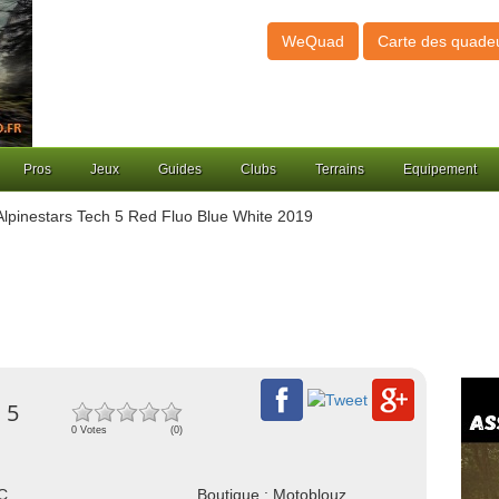
WeQuad
Carte des quade
Pros
Jeux
Guides
Clubs
Terrains
Equipement
Alpinestars Tech 5 Red Fluo Blue White 2019
 5
0 Votes
(0)
NC
Boutique : Motoblouz