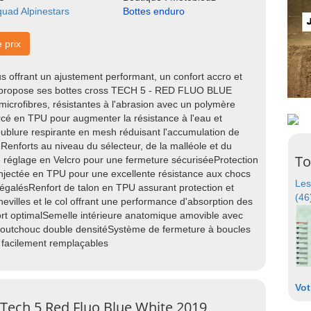
quad Alpinestars
Bottes enduro
e prix
s offrant un ajustement performant, un confort accro et
 propose ses bottes cross TECH 5 - RED FLUO BLUE
 microfibres, résistantes à l'abrasion avec un polymère
orcé en TPU pour augmenter la résistance à l'eau et
oublure respirante en mesh réduisant l'accumulation de
:Renforts au niveau du sélecteur, de la malléole et du
To
de réglage en Velcro pour une fermeture sécuriséeProtection
jectée en TPU pour une excellente résistance aux chocs
Les
inégalésRenfort de talon en TPU assurant protection et
(46
villes et le col offrant une performance d'absorption des
ort optimalSemelle intérieure anatomique amovible avec
caoutchouc double densitéSystème de fermeture à boucles
t facilement remplaçables
Vot
 Tech 5 Red Fluo Blue White 2019