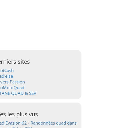
rniers sites
ootCash
d'else
vers Passion
toMotoQuad
TANE QUAD & SSV
tes les plus vus
d Evasion 62 - Randonnées quad dans