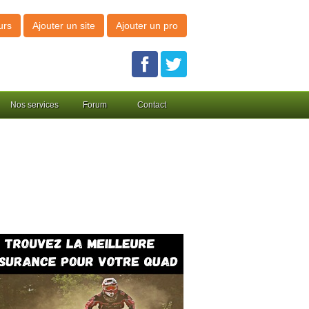
urs
Ajouter un site
Ajouter un pro
Nos services
Forum
Contact