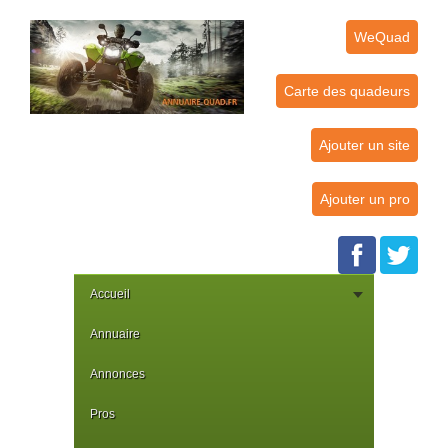
WeQuad
Carte des quadeurs
Ajouter un site
Ajouter un pro
Accueil
Annuaire
Annonces
Pros