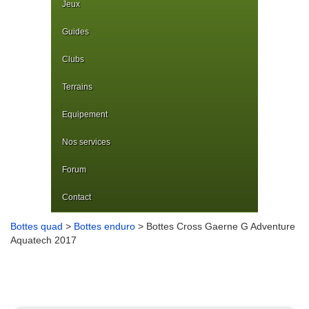
Jeux
Guides
Clubs
Terrains
Equipement
Nos services
Forum
Contact
Bottes quad
>
Bottes enduro
> Bottes Cross Gaerne G Adventure
Aquatech 2017