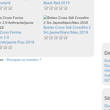
motard
Black Red 2019
Bottes Cross Sidi Crossfire 2
 Cross Forma
Srs Jaune/blanc/bleu 2018
or 2.0
cite/jaune Fluo 2018
De
tes -
Pourquoi ce numéro ?
Sc
Qua
Uni
Au
OC
Si
Qua