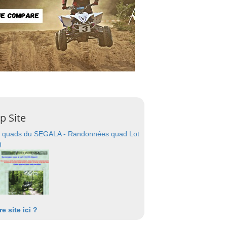
p Site
 quads du SEGALA - Randonnées quad Lot
)
re site ici ?