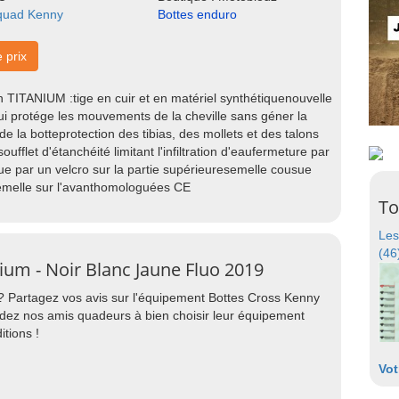
 quad Kenny
Bottes enduro
e prix
n TITANIUM :tige en cuir et en matériel synthétiquenouvelle
ui protége les mouvements de la cheville sans géner la
 de la botteprotection des tibias, des mollets et des talons
ufflet d'étanchéité limitant l'infiltration d'eaufermeture par
ue par un velcro sur la partie supérieuresemelle cousue
semelle sur l'avanthomologuées CE
To
Les
(46
ium - Noir Blanc Jaune Fluo 2019
? Partagez vos avis sur l'équipement Bottes Cross Kenny
idez nos amis quadeurs à bien choisir leur équipement
itions !
Vot