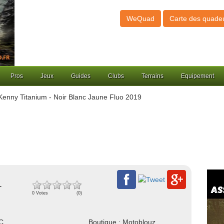
WeQuad
Carte des quade
Pros
Jeux
Guides
Clubs
Terrains
Equipement
Kenny Titanium - Noir Blanc Jaune Fluo 2019
-
0 Votes
(0)
NC
Boutique : Motoblouz