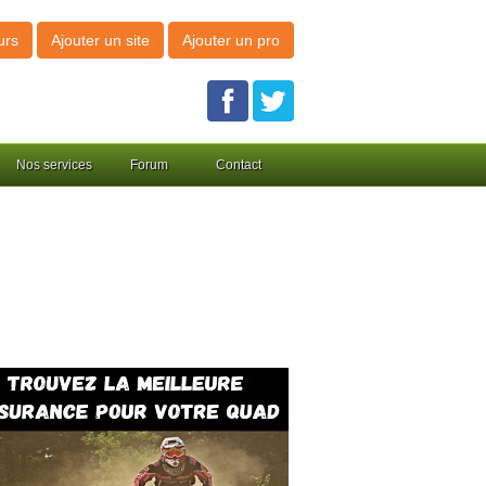
urs
Ajouter un site
Ajouter un pro
Nos services
Forum
Contact