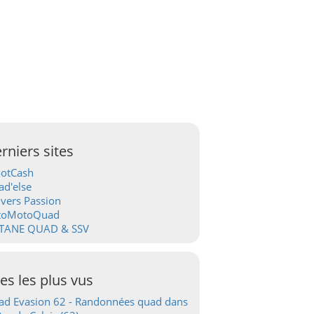
rniers sites
ootCash
d'else
vers Passion
toMotoQuad
TANE QUAD & SSV
tes les plus vus
d Evasion 62 - Randonnées quad dans