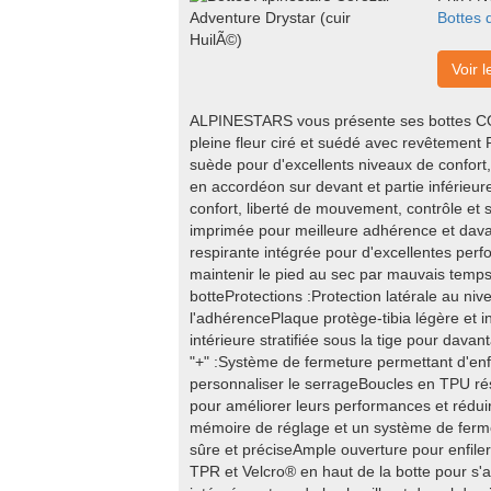
Bottes 
Voir l
ALPINESTARS vous présente ses bottes 
pleine fleur ciré et suédé avec revêtement 
suède pour d'excellents niveaux de confort, 
en accordéon sur devant et partie inférieur
confort, liberté de mouvement, contrôle et
imprimée pour meilleure adhérence et d
respirante intégrée pour d'excellentes perf
maintenir le pied au sec par mauvais temps.
botteProtections :Protection latérale au niv
l'adhérencePlaque protège-tibia légère et i
intérieure stratifiée sous la tige pour dava
"+" :Système de fermeture permettant d'enfi
personnaliser le serrageBoucles en TPU rés
pour améliorer leurs performances et réduir
mémoire de réglage et un système de ferm
sûre et préciseAmple ouverture pour enfile
TPR et Velcro® en haut de la botte pour s'