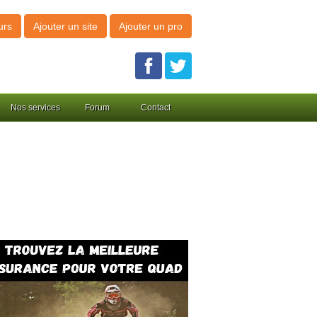
urs
Ajouter un site
Ajouter un pro
Nos services
Forum
Contact