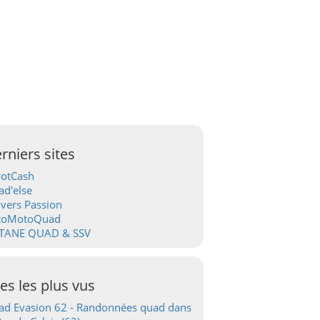
rniers sites
ootCash
d'else
vers Passion
toMotoQuad
TANE QUAD & SSV
tes les plus vus
d Evasion 62 - Randonnées quad dans