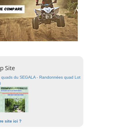
p Site
 quads du SEGALA - Randonnées quad Lot
)
re site ici ?