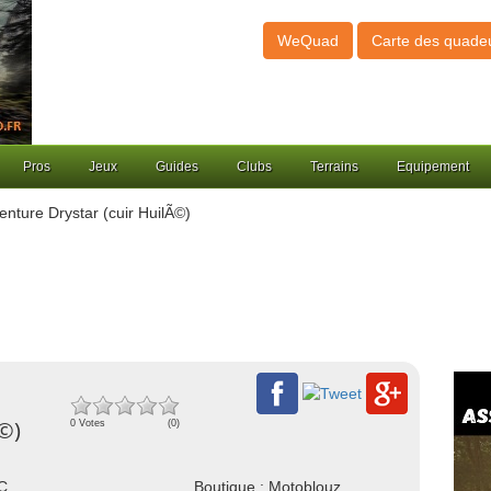
WeQuad
Carte des quade
Pros
Jeux
Guides
Clubs
Terrains
Equipement
enture Drystar (cuir HuilÃ©)
Ã©)
0 Votes
(0)
NC
Boutique : Motoblouz