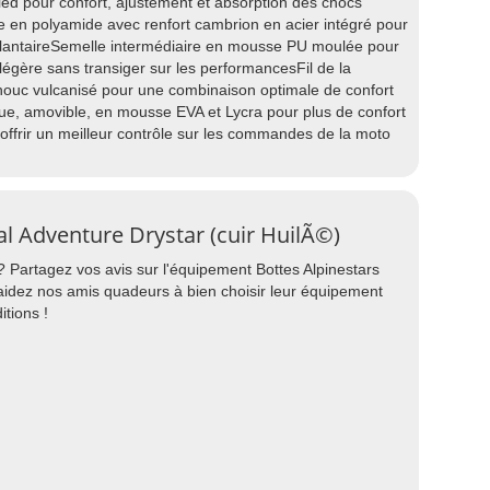
pied pour confort, ajustement et absorption des chocs
 en polyamide avec renfort cambrion en acier intégré pour
 plantaireSemelle intermédiaire en mousse PU moulée pour
 légère sans transiger sur les performancesFil de la
houc vulcanisé pour une combinaison optimale de confort
ue, amovible, en mousse EVA et Lycra pour plus de confort
ffrir un meilleur contrôle sur les commandes de la moto
al Adventure Drystar (cuir HuilÃ©)
? Partagez vos avis sur l'équipement Bottes Alpinestars
 aidez nos amis quadeurs à bien choisir leur équipement
itions !