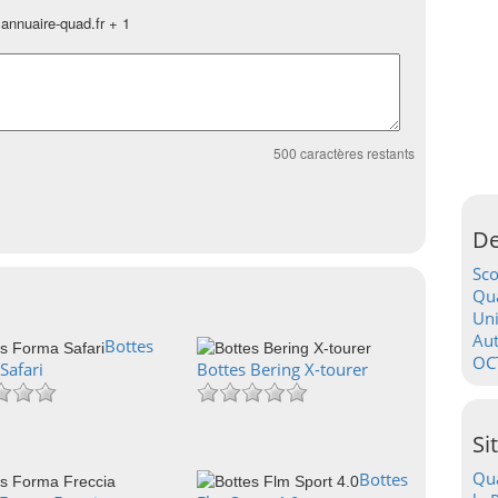
annuaire-quad.fr + 1
500
caractères restants
De
Sc
Qua
Uni
Au
Bottes
OC
Safari
Bottes Bering X-tourer
Si
Qua
Bottes