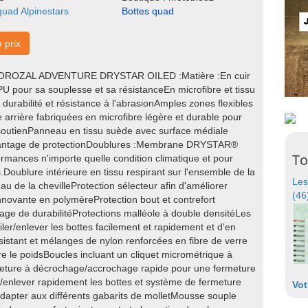
quad Alpinestars
Bottes quad
e prix
COROZAL ADVENTURE DRYSTAR OILED :Matière :En cuir
PU pour sa souplesse et sa résistanceEn microfibre et tissu
durabilité et résistance à l'abrasionAmples zones flexibles
e arrière fabriquées en microfibre légère et durable pour
 soutienPanneau en tissu suède avec surface médiale
avantage de protectionDoublures :Membrane DRYSTAR®
To
ormances n'importe quelle condition climatique et pour
Doublure intérieure en tissu respirant sur l'ensemble de la
Les
eau de la chevilleProtection sélecteur afin d'améliorer
(46
nnovante en polymèreProtection bout et contrefort
ntage de durabilitéProtections malléole à double densitéLes
ler/enlever les bottes facilement et rapidement et d'en
istant et mélanges de nylon renforcées en fibre de verre
e le poidsBoucles incluant un cliquet micrométrique à
eture à décrochage/accrochage rapide pour une fermeture
r/enlever rapidement les bottes et système de fermeture
Vot
adapter aux différents gabarits de molletMousse souple