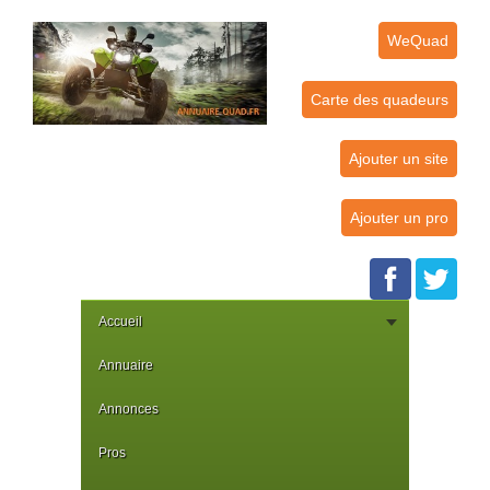
WeQuad
Carte des quadeurs
Ajouter un site
Ajouter un pro
Accueil
Annuaire
Annonces
Pros