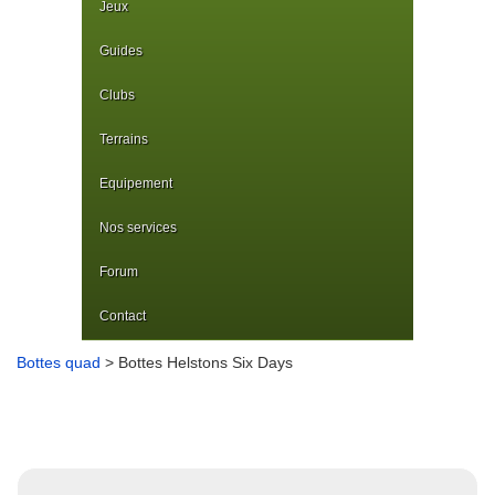
Jeux
Guides
Clubs
Terrains
Equipement
Nos services
Forum
Contact
Bottes quad
> Bottes Helstons Six Days