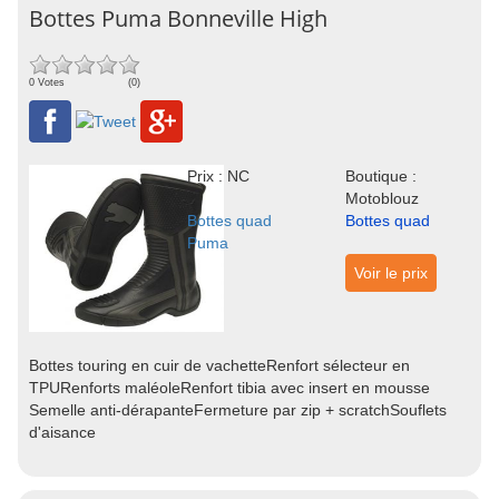
Bottes Puma Bonneville High
0 Votes
(0)
Prix : NC
Boutique :
Motoblouz
Bottes quad
Bottes quad
Puma
Voir le prix
Bottes touring en cuir de vachetteRenfort sélecteur en
TPURenforts maléoleRenfort tibia avec insert en mousse
Semelle anti-dérapanteFermeture par zip + scratchSouflets
d'aisance