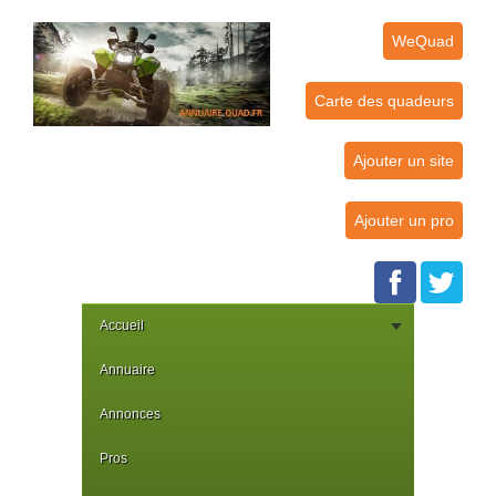
WeQuad
Carte des quadeurs
Ajouter un site
Ajouter un pro
Accueil
Annuaire
Annonces
Pros