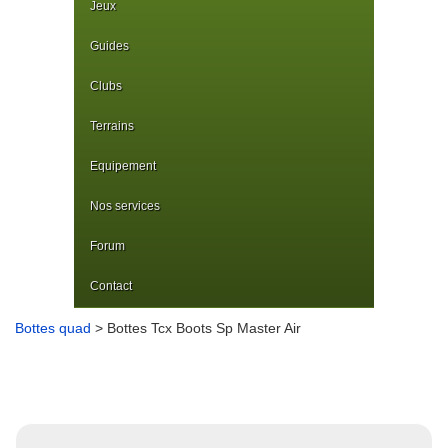
Jeux
Guides
Clubs
Terrains
Equipement
Nos services
Forum
Contact
Bottes quad
> Bottes Tcx Boots Sp Master Air