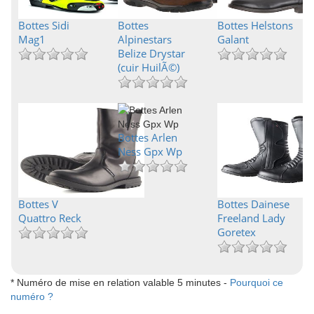
Bottes Sidi
Bottes
Bottes Helstons
Mag1
Alpinestars
Galant
Belize Drystar
(cuir HuilÃ©)
Bottes Arlen
Ness Gpx Wp
Bottes V
Bottes Dainese
Quattro Reck
Freeland Lady
Goretex
* Numéro de mise en relation valable 5 minutes -
Pourquoi ce
numéro ?