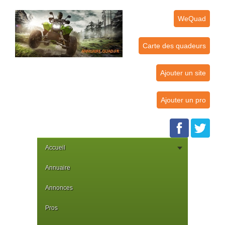
WeQuad
Carte des quadeurs
Ajouter un site
Ajouter un pro
Accueil
Annuaire
Annonces
Pros