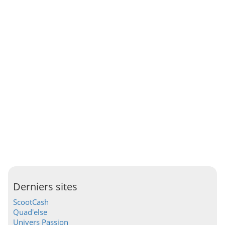
Derniers sites
ScootCash
Quad'else
Univers Passion