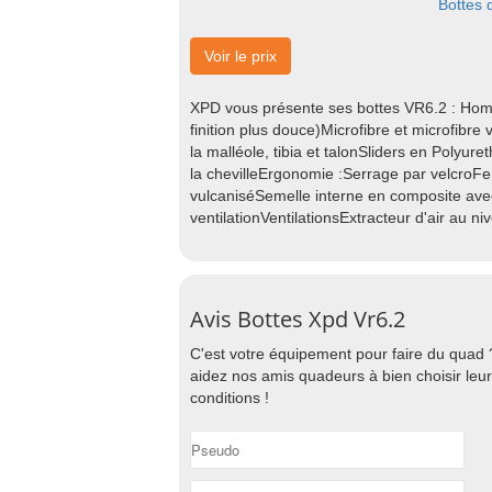
Bottes
Voir le prix
XPD vous présente ses bottes VR6.2 : Hom
finition plus douce)Microfibre et microfibre
la malléole, tibia et talonSliders en Poly
la chevilleErgonomie :Serrage par velcroFe
vulcaniséSemelle interne en composite avec
ventilationVentilationsExtracteur d'air au ni
Avis Bottes Xpd Vr6.2
C'est votre équipement pour faire du quad 
aidez nos amis quadeurs à bien choisir leu
conditions !