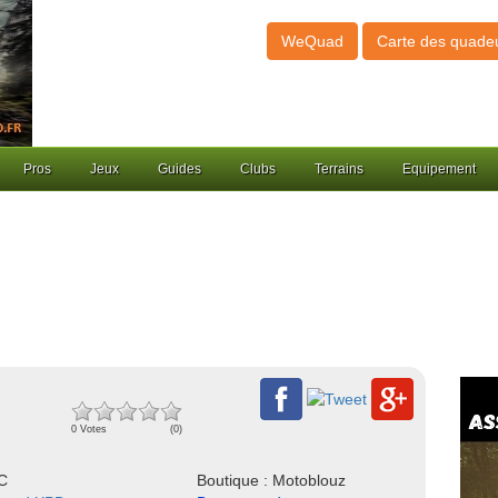
WeQuad
Carte des quade
Pros
Jeux
Guides
Clubs
Terrains
Equipement
0 Votes
(0)
NC
Boutique : Motoblouz