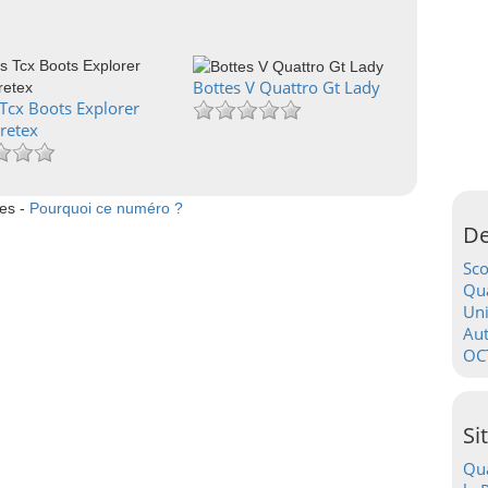
Bottes V Quattro Gt Lady
 Tcx Boots Explorer
retex
tes -
Pourquoi ce numéro ?
De
Sc
Qua
Uni
Au
OC
Si
Qua