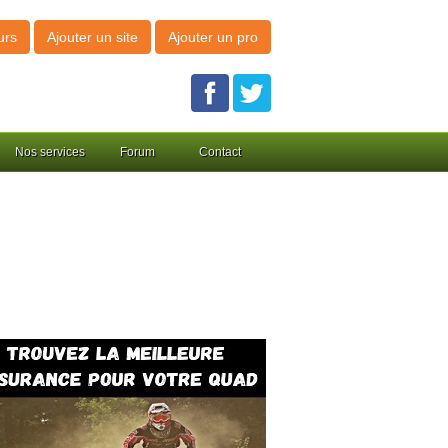
urs
Ajouter un site
Ajouter un pro
Nos services
Forum
Contact