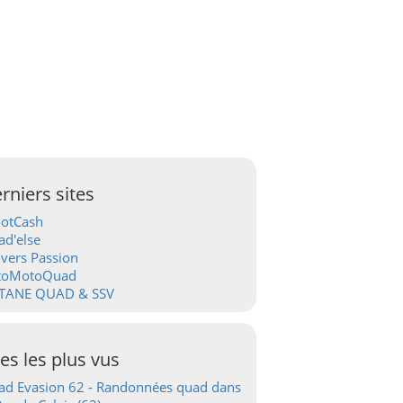
rniers sites
ootCash
d'else
vers Passion
toMotoQuad
TANE QUAD & SSV
tes les plus vus
d Evasion 62 - Randonnées quad dans