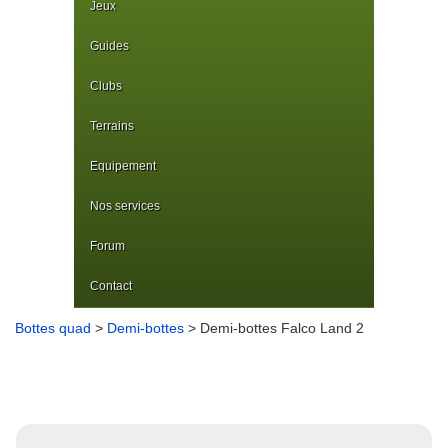
Jeux
Guides
Clubs
Terrains
Equipement
Nos services
Forum
Contact
Bottes quad
>
Demi-bottes
> Demi-bottes Falco Land 2