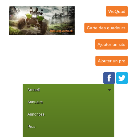
WeQuad
Carte des quadeurs
Ajouter un site
Ajouter un pro
Accueil
Annuaire
Annonces
Pros