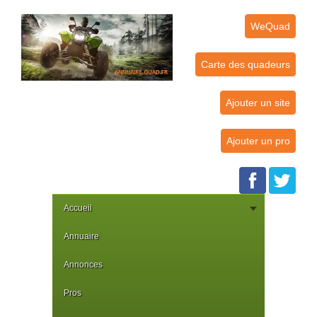
WeQuad
Carte des quadeurs
Ajouter un site
Ajouter un pro
Accueil
Annuaire
Annonces
Pros