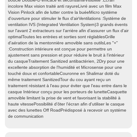
boucle Double-D efficace et sécurisanteVisibilité :Ecran
incolore Max vision traité anti rayureLivré avec un film Max
Vision Pinlock afin de lutter contre la buéeMicro système
d'ouverture pour stimuler le flux d'airVentilations :Système de
ventilation IVS (Integrated Ventilation System)3 grands évents
sur l'avant 2 extracteurs sur l'arrière afin d'assurer un flux d'air
optimalToutes les entrées et sorties sont réglablesGrille
d'aération de la mentonnière amovible sans outilsLes "+"
:Construction intérieure est conçue pour permettre un
ajustement sans pression et pour réduire le bruit à l'intérieur
du casqueTraitement Sanitized antibactérien, 2Dry pour une
excellente absorption de l'humidité et Microsense pour une
touché doux et confortableCouronne en Shalimar doté du
même traitement SanitizedTour du cou ayant reçu un
traitement résistant à l'eau pour éviter que l'eau entre dans le
casque Intérieur conçu pour les porteurs de lunetteCasquette
amovible limitant la prise de vent et favorisant la stabilité à
haute vitessePossibilité d'ôter l'écran afin d'utiliser le casque
avec des lunettes Off RoadPrédisposé à recevoir un systéme
de communication