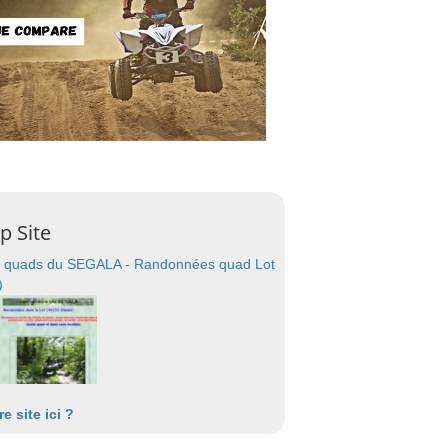
p Site
 quads du SEGALA - Randonnées quad Lot
)
re site ici ?