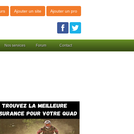
urs
Ajouter un site
Ajouter un pro
Nos services
Forum
Contact