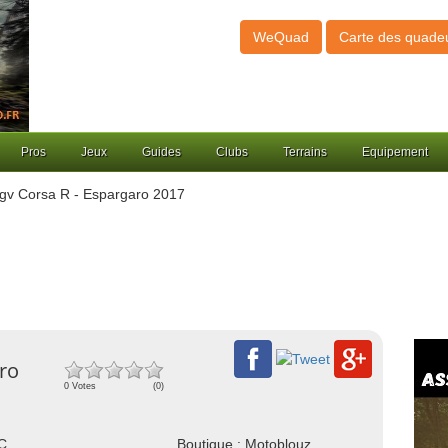
WeQuad
Carte des quade
Pros
Jeux
Guides
Clubs
Terrains
Equipement
gv Corsa R - Espargaro 2017
ro
0 Votes
(0)
NC
Boutique : Motoblouz