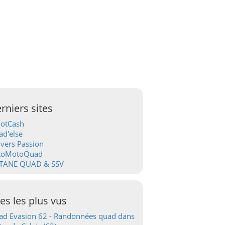
rniers sites
ootCash
d'else
vers Passion
toMotoQuad
TANE QUAD & SSV
tes les plus vus
d Evasion 62 - Randonnées quad dans