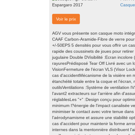
Casque
Voir le prix
AGV vous présente son casque moto intég
CAAF Carbon-Aramide-Fibre de verre pour 
+/-50EPS 5 densités pour vous offrir un ca
rapide des coussinets de joues pour retire
jugulaire Double DVisibilité :Ecran incolore
rayuresPrédisposé Tear Off Livré avec un lo
VisionFermeture de l'écran VLS (Visor Lock)
cas d'accidentMécanisme de la visière en 
étanchéité totale entre la coque et l'écran,
outilsVentilations :Système de ventilation I
l'avant2 extracteurs sur l'arrière afin d'assu
réglablesLes "+" :Design conçu pour optim
minimum l?énergie de l'impact canalisée ver
minimiser le contact avec votre tenue dans 
l'aérodynamisme et assure une stabilité op
cas d'accident pour maintenir la forme ar
internes dans la mentonnière distribuent l'a