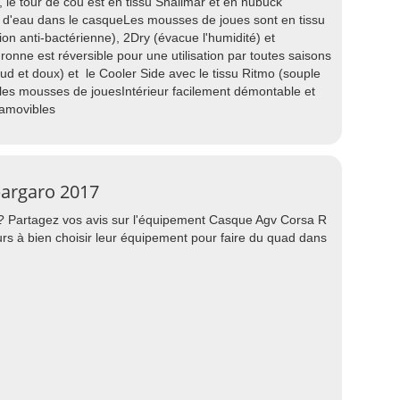
, le tour de cou est en tissu Shalimar et en nubuck
e d'eau dans le casqueLes mousses de joues sont en tissu
ion anti-bactérienne), 2Dry (évacue l'humidité) et
onne est réversible pour une utilisation par toutes saisons
aud et doux) et le Cooler Side avec le tissu Ritmo (souple
 les mousses de jouesIntérieur facilement démontable et
 amovibles
pargaro 2017
 ? Partagez vos avis sur l'équipement Casque Agv Corsa R
s à bien choisir leur équipement pour faire du quad dans