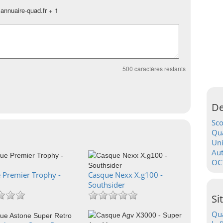
annuaire-quad.fr + 1
500
caractères restants
De
Sc
Qua
Uni
Au
OC
 Premier Trophy -
Casque Nexx X.g100 -
Southsider
Si
Qua