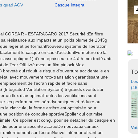
s quad AGV
Casque intégral
ral CORSA R - ESPARAGARO 2017:Sécurité :En fibre
sa résistance aux impacts et un poids plume de 1345g
sque léger et performantNouveau système de libération
r facilement le casque en cas d'accidentFermeture de la
 (classe optique 1) d'une épaisseur de 4 à 5 mm traité anti-
t de Tear OffLivré avec un film pinlock Max
To
 breveté qui réduit le risque d'ouverture accidentelle en
métal avec mouvement roto-translation garantissant une
Les
 remplacement de l'écran rapide et facile sans
(46
VS (Integrated Ventilation System) 5 grands évents sur
rer un flux d'air optimalToutes les ventilations sont
iser les performances aérodynamiques et réduire au
s la clavicule, la forme arrière est optimisée pour
une position de conduite sportiveSpoiler qui optimise
timale. Ce spoiler est conçu pour se détacher du casque en
rondie pour une sécurité accrueDe nouveaux canaux
Vot
ir uniformément sur l'écranNouvel intérieur offrant un