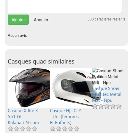
500
caractères restants
Annuler
Aucun avis
Casques quad similaires
Casque Shoei
Multitec Metal
Mat - Npu
Casque X-lite X-
Casque Hjc Cl Y
551 Gt -
- Uni (femmes
Kalahari N-com
Et Enfants)