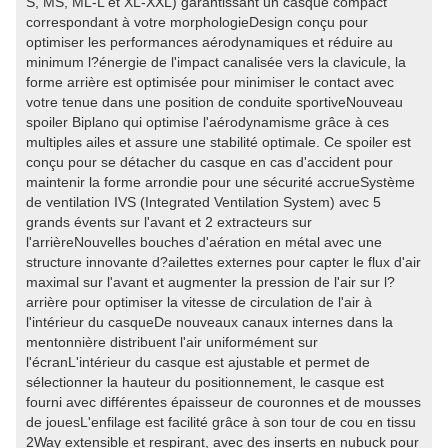
S, MS, ML-L et XL-XXL) garantissant un casque compact
correspondant à votre morphologieDesign conçu pour
optimiser les performances aérodynamiques et réduire au
minimum l?énergie de l'impact canalisée vers la clavicule, la
forme arrière est optimisée pour minimiser le contact avec
votre tenue dans une position de conduite sportiveNouveau
spoiler Biplano qui optimise l'aérodynamisme grâce à ces
multiples ailes et assure une stabilité optimale. Ce spoiler est
conçu pour se détacher du casque en cas d'accident pour
maintenir la forme arrondie pour une sécurité accrueSystème
de ventilation IVS (Integrated Ventilation System) avec 5
grands évents sur l'avant et 2 extracteurs sur
l'arrièreNouvelles bouches d'aération en métal avec une
structure innovante d?ailettes externes pour capter le flux d'air
maximal sur l'avant et augmenter la pression de l'air sur l?
arrière pour optimiser la vitesse de circulation de l'air à
l'intérieur du casqueDe nouveaux canaux internes dans la
mentonnière distribuent l'air uniformément sur
l'écranL'intérieur du casque est ajustable et permet de
sélectionner la hauteur du positionnement, le casque est
fourni avec différentes épaisseur de couronnes et de mousses
de jouesL'enfilage est facilité grâce à son tour de cou en tissu
2Way extensible et respirant, avec des inserts en nubuck pour