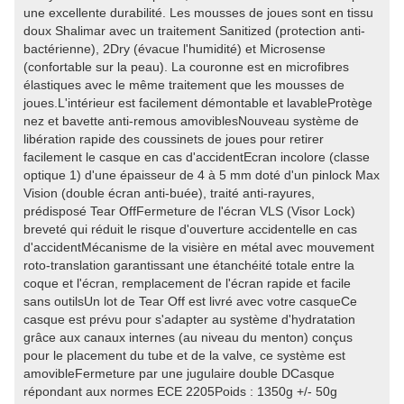
une excellente durabilité. Les mousses de joues sont en tissu
doux Shalimar avec un traitement Sanitized (protection anti-
bactérienne), 2Dry (évacue l'humidité) et Microsense
(confortable sur la peau). La couronne est en microfibres
élastiques avec le même traitement que les mousses de
joues.L'intérieur est facilement démontable et lavableProtège
nez et bavette anti-remous amoviblesNouveau système de
libération rapide des coussinets de joues pour retirer
facilement le casque en cas d'accidentEcran incolore (classe
optique 1) d'une épaisseur de 4 à 5 mm doté d'un pinlock Max
Vision (double écran anti-buée), traité anti-rayures,
prédisposé Tear OffFermeture de l'écran VLS (Visor Lock)
breveté qui réduit le risque d'ouverture accidentelle en cas
d'accidentMécanisme de la visière en métal avec mouvement
roto-translation garantissant une étanchéité totale entre la
coque et l'écran, remplacement de l'écran rapide et facile
sans outilsUn lot de Tear Off est livré avec votre casqueCe
casque est prévu pour s'adapter au système d'hydratation
grâce aux canaux internes (au niveau du menton) conçus
pour le placement du tube et de la valve, ce système est
amovibleFermeture par une jugulaire double DCasque
répondant aux normes ECE 2205Poids : 1350g +/- 50g