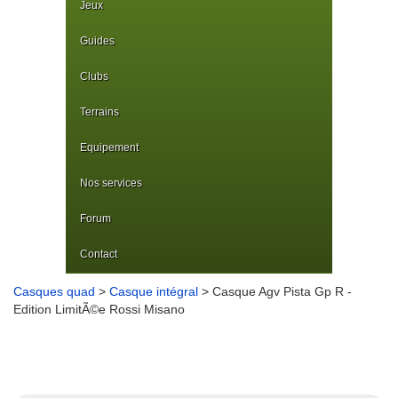
Jeux
Guides
Clubs
Terrains
Equipement
Nos services
Forum
Contact
Casques quad
>
Casque intégral
> Casque Agv Pista Gp R -
Edition LimitÃ©e Rossi Misano