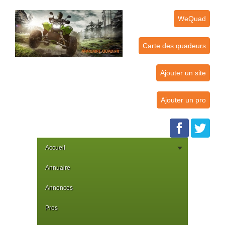
WeQuad
Carte des quadeurs
Ajouter un site
Ajouter un pro
Accueil
Annuaire
Annonces
Pros