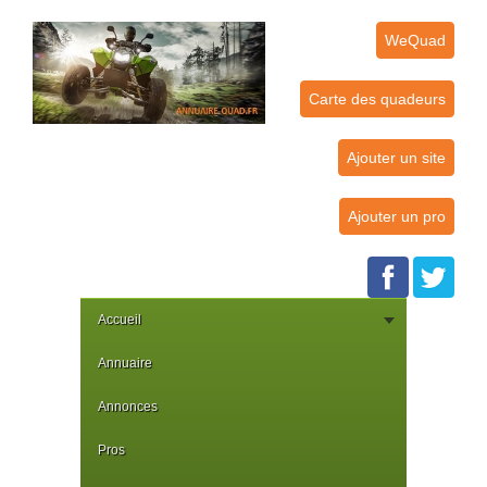
WeQuad
Carte des quadeurs
Ajouter un site
Ajouter un pro
Accueil
Annuaire
Annonces
Pros