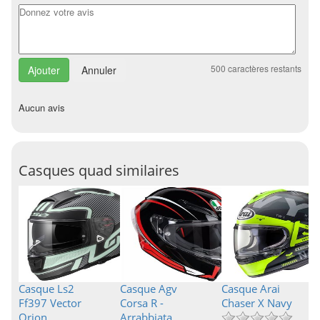
500
caractères restants
Annuler
Aucun avis
Casques quad similaires
Casque Ls2
Casque Agv
Casque Arai
Ff397 Vector
Corsa R -
Chaser X Navy
Orion
Arrabbiata