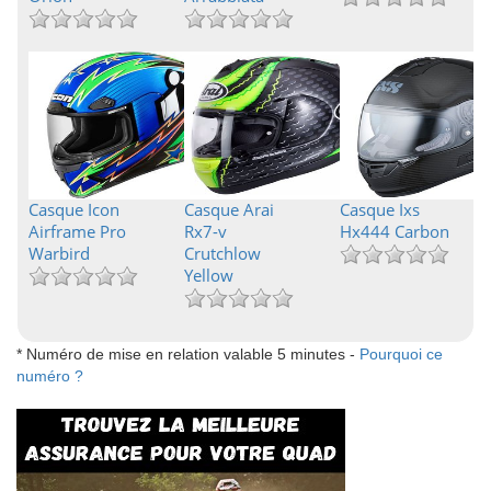
Casque Icon
Casque Arai
Casque Ixs
Airframe Pro
Rx7-v
Hx444 Carbon
Warbird
Crutchlow
Yellow
* Numéro de mise en relation valable 5 minutes -
Pourquoi ce
numéro ?