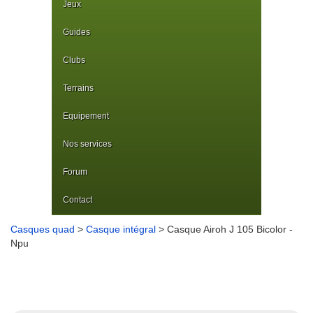
Jeux
Guides
Clubs
Terrains
Equipement
Nos services
Forum
Contact
Casques quad
>
Casque intégral
> Casque Airoh J 105 Bicolor -
Npu