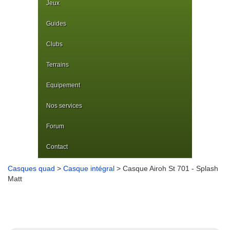
Jeux
Guides
Clubs
Terrains
Equipement
Nos services
Forum
Contact
Casques quad
>
Casque intégral
> Casque Airoh St 701 - Splash
Matt