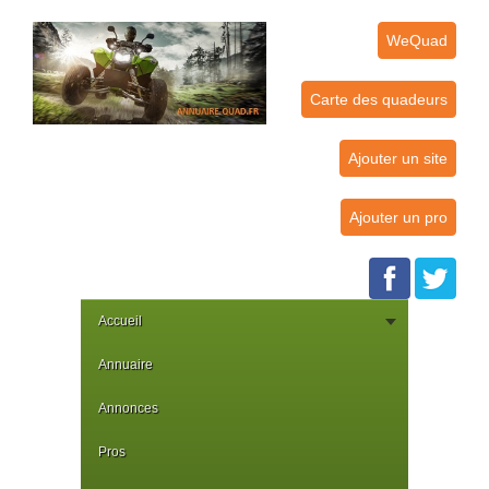
WeQuad
Carte des quadeurs
Ajouter un site
Ajouter un pro
Accueil
Annuaire
Annonces
Pros