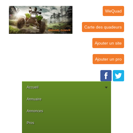
WeQuad
Carte des quadeurs
Ajouter un site
Ajouter un pro
Accueil
Annuaire
Annonces
Pros