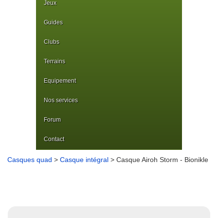
Jeux
Guides
Clubs
Terrains
Equipement
Nos services
Forum
Contact
Casques quad
>
Casque intégral
> Casque Airoh Storm - Bionikle