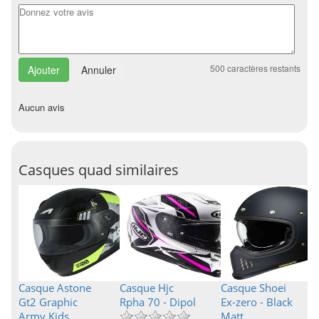
500
caractères restants
Annuler
Aucun avis
Casques quad similaires
Casque Astone
Casque Hjc
Casque Shoei
Gt2 Graphic
Rpha 70 - Dipol
Ex-zero - Black
Army Kids
Matt