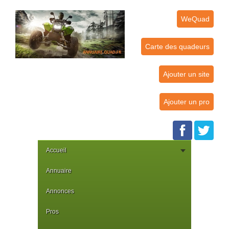
WeQuad
Carte des quadeurs
Ajouter un site
Ajouter un pro
Accueil
Annuaire
Annonces
Pros