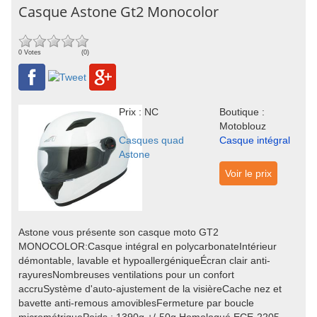
Casque Astone Gt2 Monocolor
0 Votes
(0)
Prix : NC
Boutique :
Motoblouz
Casques quad
Casque intégral
Astone
Voir le prix
Astone vous présente son casque moto GT2
MONOCOLOR:Casque intégral en polycarbonateIntérieur
démontable, lavable et hypoallergéniqueÉcran clair anti-
rayuresNombreuses ventilations pour un confort
accruSystème d'auto-ajustement de la visièreCache nez et
bavette anti-remous amoviblesFermeture par boucle