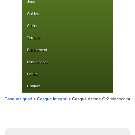
Jeux
Guides
Clubs
Terrains
Equipement
Nos services
Forum
Contact
Casques quad
>
Casque intégral
> Casque Astone Gt2 Monocolor