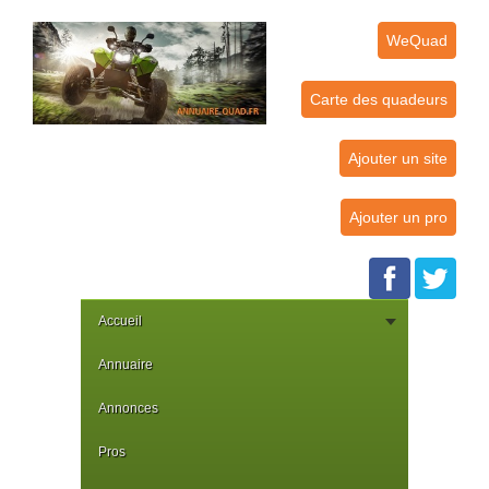
WeQuad
Carte des quadeurs
Ajouter un site
Ajouter un pro
Accueil
Annuaire
Annonces
Pros