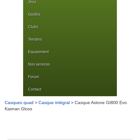
Jeux
Guides
Clubs
Terrains
Equipement
Nos services
Forum
Contact
Casques quad
>
Casque intégral
> Casque Astone Gt800 Evo
Kaiman Gloss