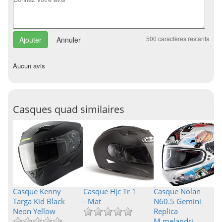
500
caractères restants
Annuler
Aucun avis
Casques quad similaires
Casque Kenny
Casque Hjc Tr 1
Casque Nolan
Targa Kid Black
- Mat
N60.5 Gemini
Neon Yellow
Replica
M.melandri