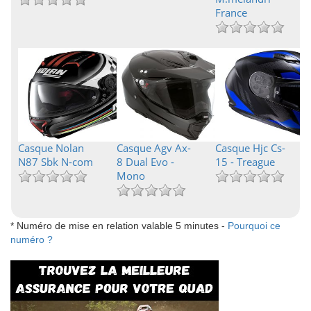
France
Casque Nolan
Casque Agv Ax-
Casque Hjc Cs-
N87 Sbk N-com
8 Dual Evo -
15 - Treague
Mono
* Numéro de mise en relation valable 5 minutes -
Pourquoi ce
numéro ?