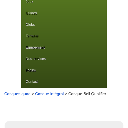
Jeux
Guides
Clubs
Terrains
Equipement
Nos services
Forum
Contact
Casques quad
>
Casque intégral
> Casque Bell Qualifier