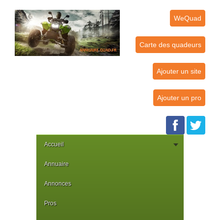
WeQuad
Carte des quadeurs
Ajouter un site
Ajouter un pro
Accueil
Annuaire
Annonces
Pros