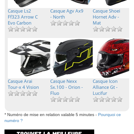
Casque Ls2
Casque Agv Ax9
Casque Shoei
Ff323 Arrow C
- North
Hornet Adv -
Evo Carbon
Mat
Casque Arai
Casque Nexx
Casque Icon
Tour-x 4 Vision
Sx.100 - Orion -
Alliance Gt -
Fluo
Lucifur
* Numéro de mise en relation valable 5 minutes -
Pourquoi ce
numéro ?