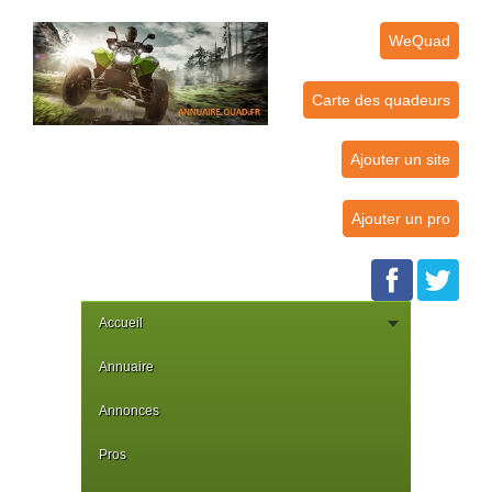
WeQuad
Carte des quadeurs
Ajouter un site
Ajouter un pro
Accueil
Annuaire
Annonces
Pros