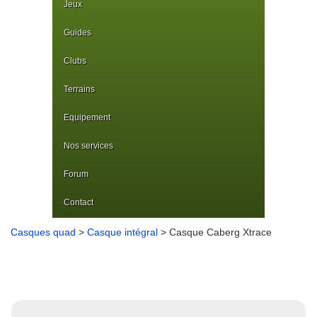
Jeux
Guides
Clubs
Terrains
Equipement
Nos services
Forum
Contact
Casques quad
>
Casque intégral
> Casque Caberg Xtrace