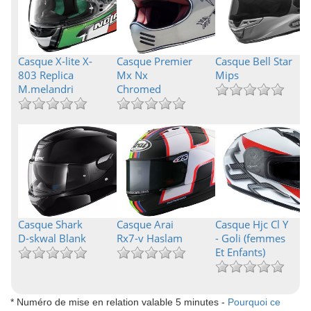
Casque X-lite X-
Casque Premier
Casque Bell Star
803 Replica
Mx Nx
Mips
M.melandri
Chromed
Casque Shark
Casque Arai
Casque Hjc Cl Y
D-skwal Blank
Rx7-v Haslam
- Goli (femmes
Et Enfants)
* Numéro de mise en relation valable 5 minutes -
Pourquoi ce