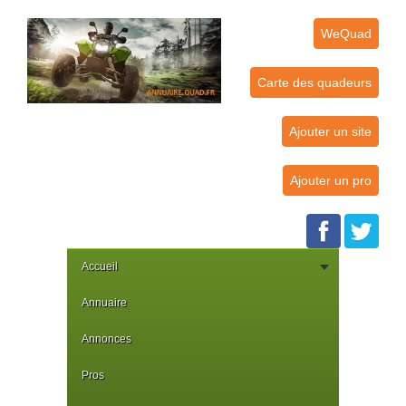
WeQuad
Carte des quadeurs
Ajouter un site
Ajouter un pro
Accueil
Annuaire
Annonces
Pros