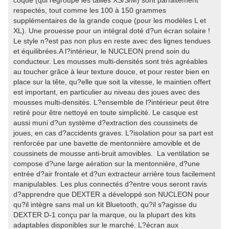
coque (qui regroupe les tailles XS/S/M) sont parfaitement
respectés, tout comme les 100 à 150 grammes
supplémentaires de la grande coque (pour les modèles L et
XL). Une prouesse pour un intégral doté d?un écran solaire !
Le style n?est pas non plus en reste avec des lignes tendues
et équilibrées.A l?intérieur, le NUCLEON prend soin du
conducteur. Les mousses multi-densités sont très agréables
au toucher grâce à leur texture douce, et pour rester bien en
place sur la tête, qu?elle que soit la vitesse, le maintien offert
est important, en particulier au niveau des joues avec des
mousses multi-densités. L?ensemble de l?intérieur peut être
retiré pour être nettoyé en toute simplicité. Le casque est
aussi muni d?un système d?extraction des coussinets de
joues, en cas d?accidents graves. L?isolation pour sa part est
renforcée par une bavette de mentonnière amovible et de
coussinets de mousse anti-bruit amovibles. La ventilation se
compose d?une large aération sur la mentonnière, d?une
entrée d?air frontale et d?un extracteur arrière tous facilement
manipulables. Les plus connectés d?entre vous seront ravis
d?apprendre que DEXTER a développé son NUCLEON pour
qu?il intègre sans mal un kit Bluetooth, qu?il s?agisse du
DEXTER D-1 conçu par la marque, ou la plupart des kits
adaptables disponibles sur le marché. L?écran aux