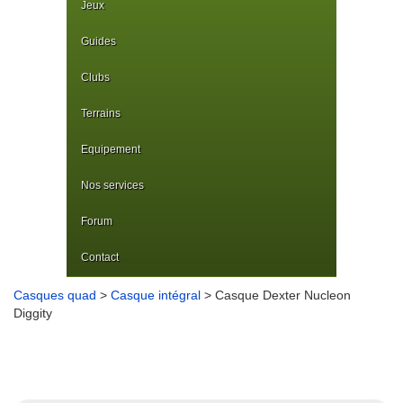
Jeux
Guides
Clubs
Terrains
Equipement
Nos services
Forum
Contact
Casques quad
>
Casque intégral
> Casque Dexter Nucleon
Diggity