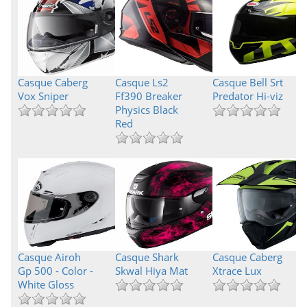
Casque Caberg
Casque Ls2
Casque Bell Srt
Vox Sniper
Ff390 Breaker
Predator Hi-viz
Physics Black
Red
Casque Airoh
Casque Shark
Casque Caberg
Gp 500 - Color -
Skwal Hiya Mat
Xtrace Lux
White Gloss