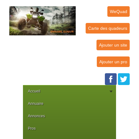
WeQuad
Carte des quadeurs
Ajouter un site
Ajouter un pro
Accueil
Annuaire
Annonces
Pros