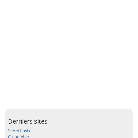
Derniers sites
ScootCash
Quad'else