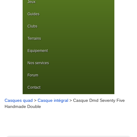
Jeux
Guides
Clubs
Terrains
Equipement
Nos services
Forum
Contact
Casques quad
>
Casque intégral
> Casque Dmd Seventy Five
Handmade Double