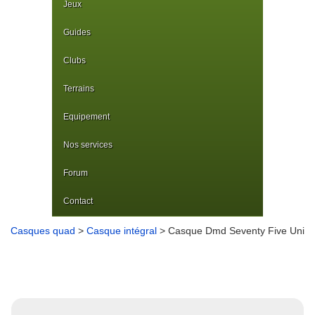
Jeux
Guides
Clubs
Terrains
Equipement
Nos services
Forum
Contact
Casques quad
>
Casque intégral
> Casque Dmd Seventy Five Uni