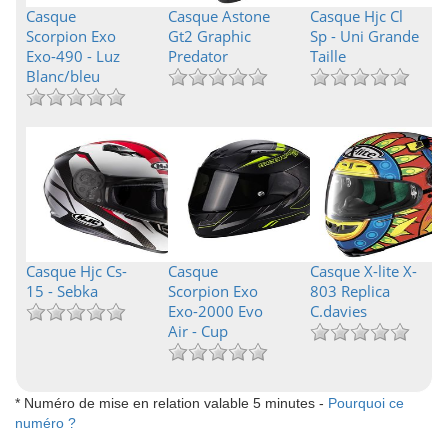
Casque
Casque Astone
Casque Hjc Cl
Scorpion Exo
Gt2 Graphic
Sp - Uni Grande
Exo-490 - Luz
Predator
Taille
Blanc/bleu
Casque Hjc Cs-
Casque
Casque X-lite X-
15 - Sebka
Scorpion Exo
803 Replica
Exo-2000 Evo
C.davies
Air - Cup
* Numéro de mise en relation valable 5 minutes -
Pourquoi ce
numéro ?