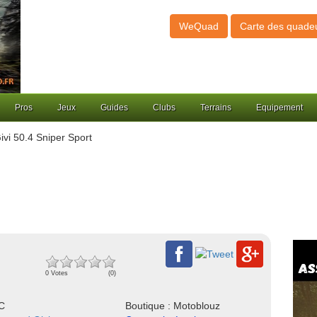
WeQuad
Carte des quade
Pros
Jeux
Guides
Clubs
Terrains
Equipement
vi 50.4 Sniper Sport
0 Votes
(0)
NC
Boutique : Motoblouz