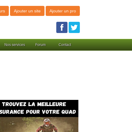
urs
Ajouter un site
Ajouter un pro
Nos services
Forum
Contact