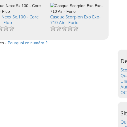
 Nexx Sx.100 - Core
Casque Scorpion Exo Exo-
 - Fluo
710 Air - Furio
tes -
Pourquoi ce numéro ?
De
Sc
Qua
Uni
Au
OC
Si
Qua