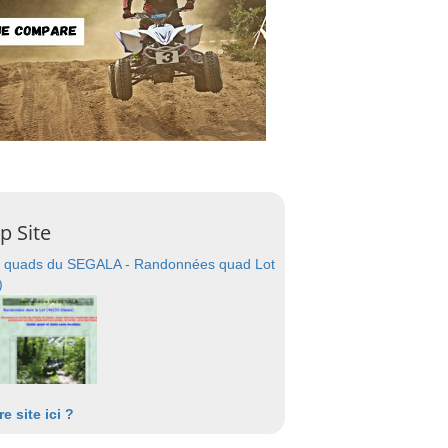
p Site
 quads du SEGALA - Randonnées quad Lot
)
re site ici ?