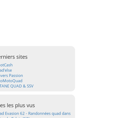
rniers sites
ootCash
d'else
vers Passion
toMotoQuad
TANE QUAD & SSV
tes les plus vus
d Evasion 62 - Randonnées quad dans