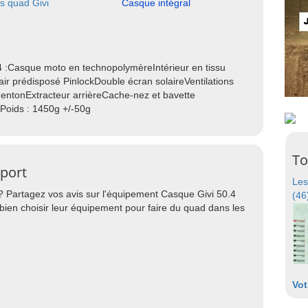
s quad Givi
Casque intégral
.4 :Casque moto en technopolymèreIntérieur en tissu
air prédisposé PinlockDouble écran solaireVentilations
 mentonExtracteur arrièreCache-nez et bavette
Poids : 1450g +/-50g
To
Sport
Les
? Partagez vos avis sur l'équipement Casque Givi 50.4
(46
bien choisir leur équipement pour faire du quad dans les
Vot