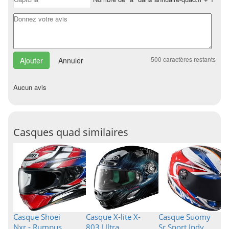
500
caractères restants
Annuler
Aucun avis
Casques quad similaires
Casque Shoei
Casque X-lite X-
Casque Suomy
Nxr - Rumpus
803 Ultra
Sr Sport Indy