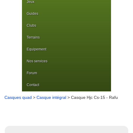
Jeux
Guides
Clubs
Terrains
Equipement
Nos services
Forum
Contact
Casques quad
>
Casque intégral
> Casque Hjc Cs-15 - Rafu