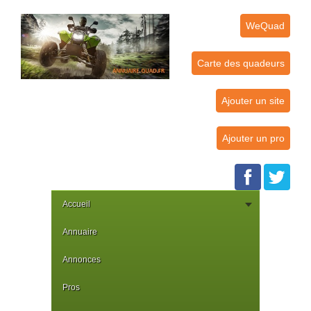
WeQuad
Carte des quadeurs
Ajouter un site
Ajouter un pro
Accueil
Annuaire
Annonces
Pros