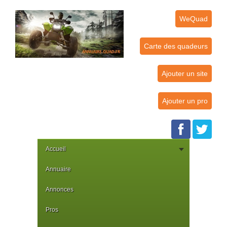
WeQuad
Carte des quadeurs
Ajouter un site
Ajouter un pro
Accueil
Annuaire
Annonces
Pros