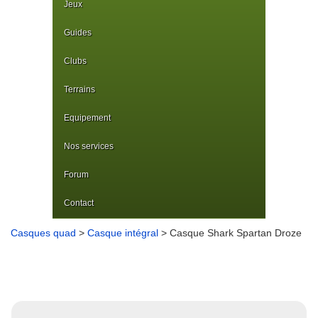
Jeux
Guides
Clubs
Terrains
Equipement
Nos services
Forum
Contact
Casques quad
>
Casque intégral
> Casque Shark Spartan Droze