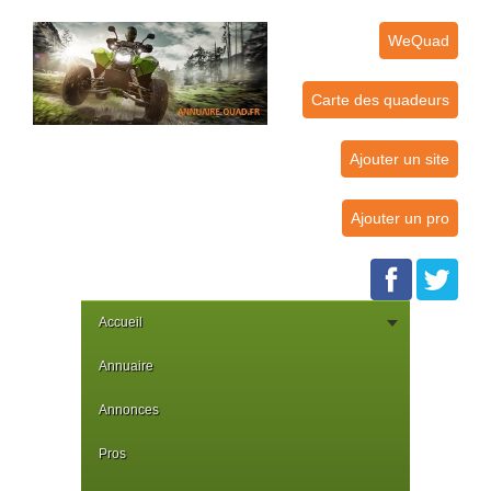
WeQuad
Carte des quadeurs
Ajouter un site
Ajouter un pro
Accueil
Annuaire
Annonces
Pros