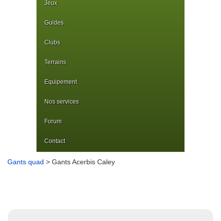
Jeux
Guides
Clubs
Terrains
Equipement
Nos services
Forum
Contact
Gants quad
> Gants Acerbis Caley