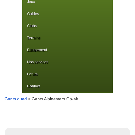
Jeux
Guides
Clubs
Terrains
Equipement
Nos services
Forum
Contact
Gants quad
> Gants Alpinestars Gp-air