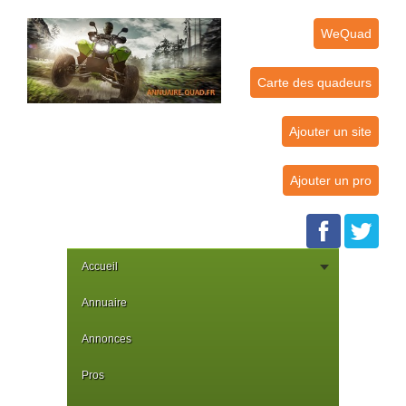
WeQuad
Carte des quadeurs
Ajouter un site
Ajouter un pro
Accueil
Annuaire
Annonces
Pros