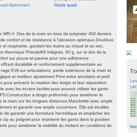
uad Alpinestars
Gants quad
x WR-V :Dos de la main en tissu de polyester 450 deniers
de confort et de résistance à l'abrasion optimaux.Doublure
respirante, gardant les mains au chaud et au sec,
ion thermique Primaloft® intégrée, 60 g, sur le dos de la
enfort sur pouce et paume pour une adhérence
ffrant durabilité et renforcement supplémentaire au
To
ge EVA sur articulations, partie extérieure de la main et
gique et meilleur ajustement.Pont entre annulaire et petit
Les
s pour prévenir la rotation des doigts et leur séparation
(46
 avec les écrans tactiles pour pouvoir utiliser les gants
PS.Construction à doigts préformés pour améliorer le
 de la main sur les longues distances.Manchette avec ample
sément et garantir une ample couverture. Elle est étudiée
in de garantir une fermeture hermétique et empêcher les
zip au poignet pour maintenir les gants dans la position
nts pour améliorer la visibilité du motard en conditions de
Vot