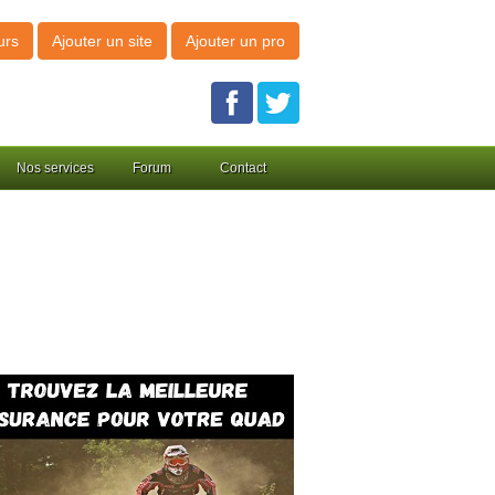
urs
Ajouter un site
Ajouter un pro
Nos services
Forum
Contact