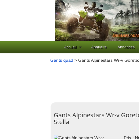
Accueil
Annuaire
Annonces
Gants quad
> Gants Alpinestars Wr-v Goretex
Gants Alpinestars Wr-v Goret
Stella
Prix : 