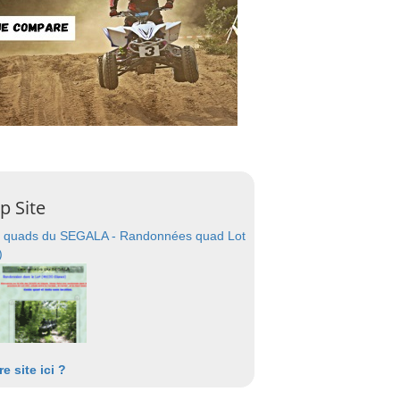
p Site
 quads du SEGALA - Randonnées quad Lot
)
re site ici ?