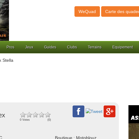
WeQuad
Carte des quade
Pros
Jeux
Guides
Clubs
Terrains
Equipement
 Stella
ex
0 Votes
(0)
NC
Boutique : Motoblouz