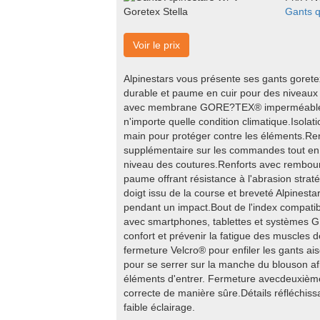
Gants q
Voir le prix
Alpinestars vous présente ses gants gorete
durable et paume en cuir pour des niveaux 
avec membrane GORE?TEX® imperméable et 
n'importe quelle condition climatique.Isolat
main pour protéger contre les éléments.R
supplémentaire sur les commandes tout en o
niveau des coutures.Renforts avec rembourra
paume offrant résistance à l'abrasion straté
doigt issu de la course et breveté Alpinestar
pendant un impact.Bout de l'index compatible
avec smartphones, tablettes et systèmes G
confort et prévenir la fatigue des muscles
fermeture Velcro® pour enfiler les gants ai
pour se serrer sur la manche du blouson af
éléments d'entrer. Fermeture avecdeuxième 
correcte de manière sûre.Détails réfléchissa
faible éclairage.