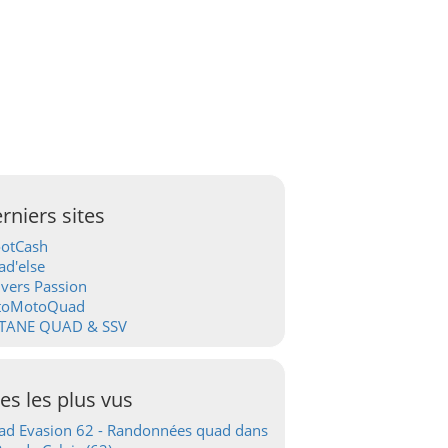
rniers sites
ootCash
d'else
vers Passion
toMotoQuad
TANE QUAD & SSV
tes les plus vus
d Evasion 62 - Randonnées quad dans