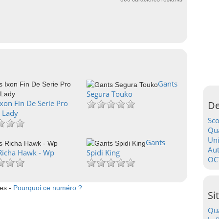
Gants
Segura Touko
xon Fin De Serie Pro
De
 Lady
Sc
Qua
Uni
Gants
Au
Richa Hawk - Wp
Spidi King
OC
tes -
Pourquoi ce numéro ?
Si
Qua