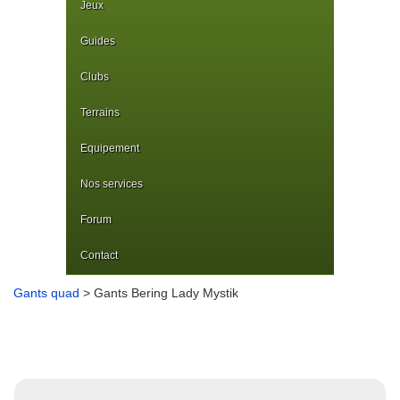
Jeux
Guides
Clubs
Terrains
Equipement
Nos services
Forum
Contact
Gants quad
> Gants Bering Lady Mystik