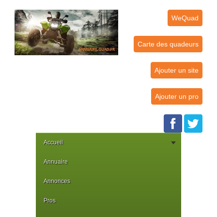
WeQuad
Carte des quadeurs
Ajouter un site
Ajouter un pro
Accueil
Annuaire
Annonces
Pros