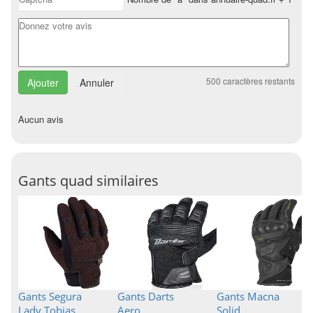
500
caractères restants
Annuler
Aucun avis
Gants quad similaires
Gants Segura
Gants Darts
Gants Macna
Lady Tobias
Aero
Solid