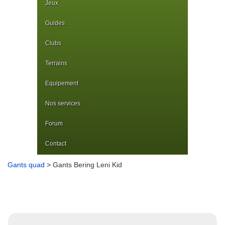
Jeux
Guides
Clubs
Terrains
Equipement
Nos services
Forum
Contact
Gants quad
> Gants Bering Leni Kid