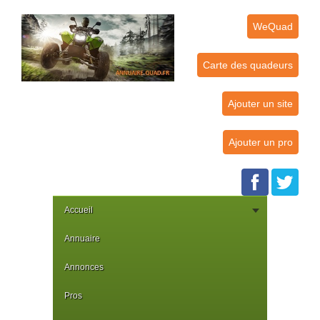
WeQuad
Carte des quadeurs
Ajouter un site
Ajouter un pro
Accueil
Annuaire
Annonces
Pros