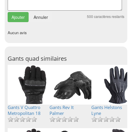
500
caractères restants
Annuler
Aucun avis
Gants quad similaires
Gants V Quattro
Gants Rev It
Gants Helstons
Metropolitan 18
Palmer
Lyne