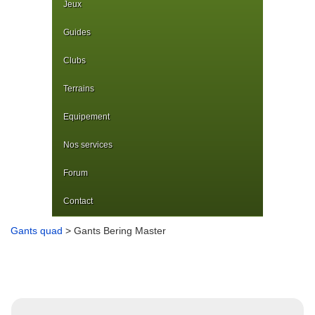
Jeux
Guides
Clubs
Terrains
Equipement
Nos services
Forum
Contact
Gants quad
> Gants Bering Master