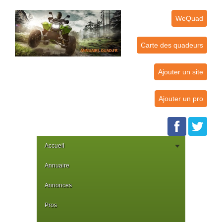
WeQuad
Carte des quadeurs
Ajouter un site
Ajouter un pro
Accueil
Annuaire
Annonces
Pros