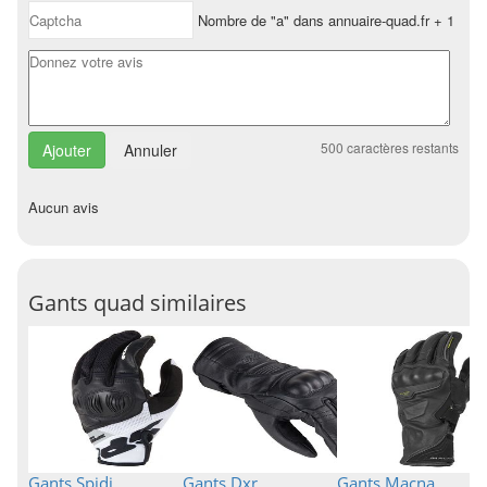
Nombre de "a" dans annuaire-quad.fr + 1
500
caractères restants
Annuler
Aucun avis
Gants quad similaires
Gants Spidi
Gants Dxr
Gants Macna