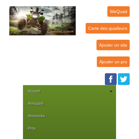
WeQuad
Carte des quadeurs
Ajouter un site
Ajouter un pro
Accueil
Annuaire
Annonces
Pros