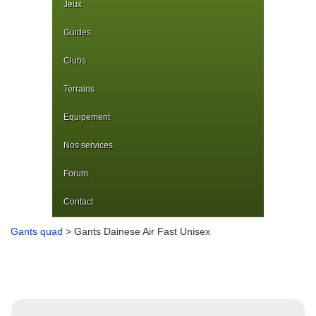
Jeux
Guides
Clubs
Terrains
Equipement
Nos services
Forum
Contact
Gants quad
> Gants Dainese Air Fast Unisex