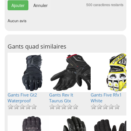
500
caractères restants
Annuler
Aucun avis
Gants quad similaires
Gants Five Gt2
Gants Rev It
Gants Five Rfx1
Waterproof
Taurus Gtx
White