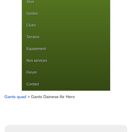
Jeux
Guides
Clubs
Terrains
Equipement
Nos services
Forum
Contact
Gants quad
> Gants Dainese Air Hero