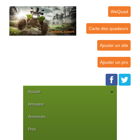
WeQuad
Carte des quadeurs
Ajouter un site
Ajouter un pro
Accueil
Annuaire
Annonces
Pros