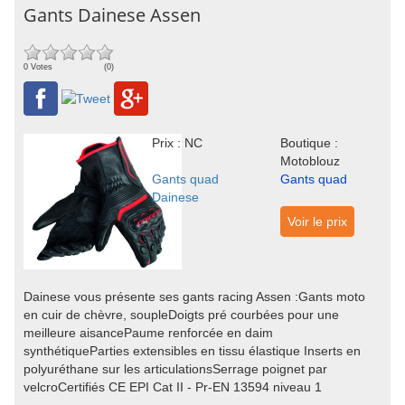
Gants Dainese Assen
0 Votes
(0)
Prix : NC
Boutique :
Motoblouz
Gants quad
Gants quad
Dainese
Voir le prix
Dainese vous présente ses gants racing Assen :Gants moto
en cuir de chèvre, soupleDoigts pré courbées pour une
meilleure aisancePaume renforcée en daim
synthétiqueParties extensibles en tissu élastique Inserts en
polyuréthane sur les articulationsSerrage poignet par
velcroCertifiés CE EPI Cat II - Pr-EN 13594 niveau 1