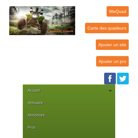
WeQuad
Carte des quadeurs
Ajouter un site
Ajouter un pro
Accueil
Annuaire
Annonces
Pros