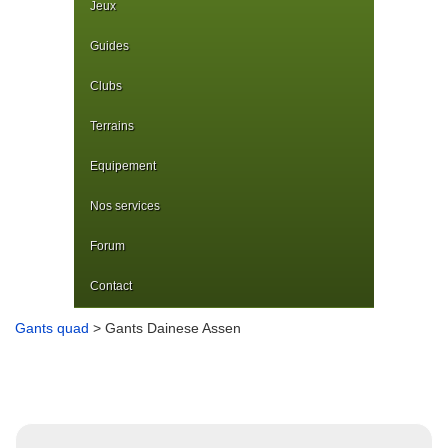
Jeux
Guides
Clubs
Terrains
Equipement
Nos services
Forum
Contact
Gants quad
> Gants Dainese Assen