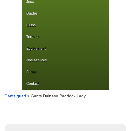
Jeux
Guides
Clubs
Terrains
Equipement
Nos services
Forum
Contact
Gants quad
> Gants Dainese Paddock Lady