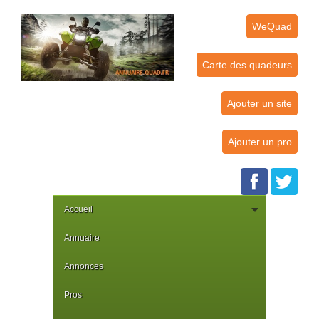
WeQuad
Carte des quadeurs
Ajouter un site
Ajouter un pro
Accueil
Annuaire
Annonces
Pros