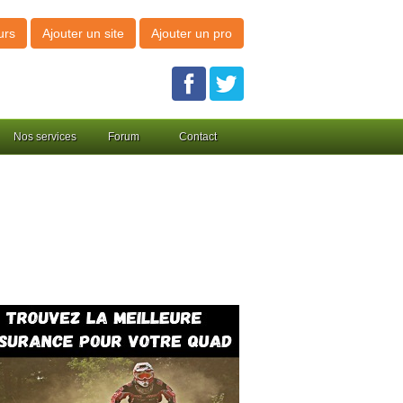
urs
Ajouter un site
Ajouter un pro
Nos services
Forum
Contact