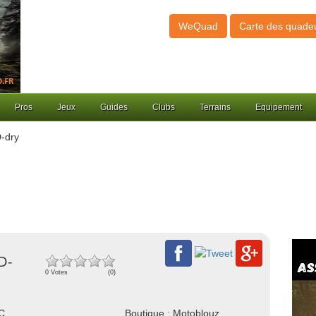
WeQuad
Carte des quade
Pros
Jeux
Guides
Clubs
Terrains
Equipement
-dry
D-
0 Votes
(0)
NC
Boutique : Motoblouz