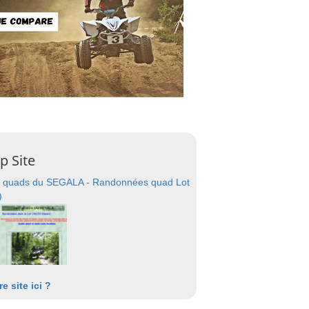
p Site
 quads du SEGALA - Randonnées quad Lot
)
re site ici ?