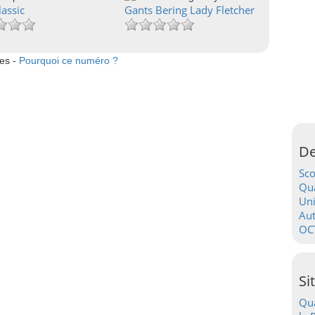
lassic
Gants Bering Lady Fletcher
tes -
Pourquoi ce numéro ?
De
Sc
Qua
Uni
Au
OC
Si
Qua