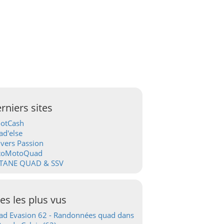
rniers sites
ootCash
d'else
vers Passion
toMotoQuad
TANE QUAD & SSV
tes les plus vus
d Evasion 62 - Randonnées quad dans