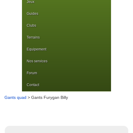
Jeux
Guides
Clubs
Terrains
Equipement
Nos services
Forum
Contact
Gants quad
> Gants Furygan Billy