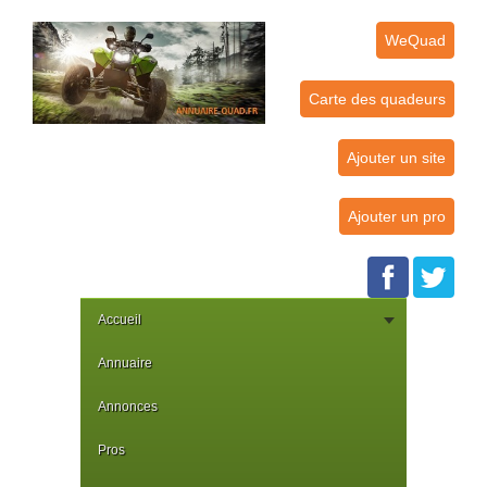
WeQuad
Carte des quadeurs
Ajouter un site
Ajouter un pro
Accueil
Annuaire
Annonces
Pros