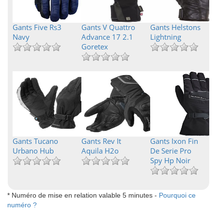
Gants Five Rs3
Gants V Quattro
Gants Helstons
Navy
Advance 17 2.1
Lightning
Goretex
Gants Tucano
Gants Rev It
Gants Ixon Fin
Urbano Hub
Aquila H2o
De Serie Pro
Spy Hp Noir
* Numéro de mise en relation valable 5 minutes -
Pourquoi ce
numéro ?