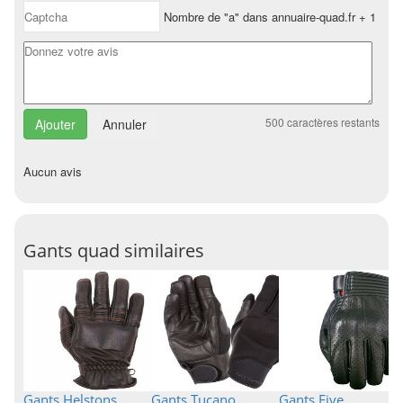
Nombre de "a" dans annuaire-quad.fr + 1
500
caractères restants
Annuler
Aucun avis
Gants quad similaires
Gants Helstons
Gants Tucano
Gants Five