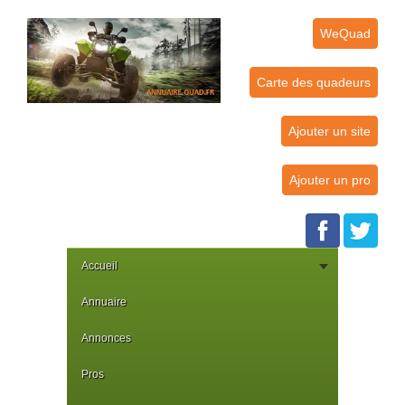
WeQuad
Carte des quadeurs
Ajouter un site
Ajouter un pro
Accueil
Annuaire
Annonces
Pros