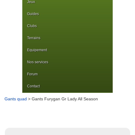
Jeux
Guides
Clubs
Terrains
Equipement
Nos services
Forum
Contact
Gants quad
> Gants Furygan Gr Lady All Season